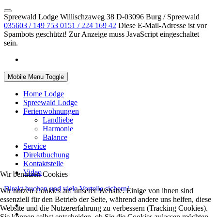
Spreewald Lodge Willischzaweg 38 D-03096 Burg / Spreewald
035603 / 149 753
0151 / 224 169 42
Diese E-Mail-Adresse ist vor
Spambots geschützt! Zur Anzeige muss JavaScript eingeschaltet
sein.
Mobile Menu Toggle
Home Lodge
Spreewald Lodge
Ferienwohnungen
Landliebe
Harmonie
Balance
Service
Direktbuchung
Kontaktstelle
Video
Wir benutzen Cookies
Direkt buchen und viele Vorteile sichern!
Wir nutzen Cookies auf unserer Website. Einige von ihnen sind
essenziell für den Betrieb der Seite, während andere uns helfen, diese
Website und die Nutzererfahrung zu verbessern (Tracking Cookies).
Sie können selbst entscheiden, ob Sie die Cookies zulassen möchten.